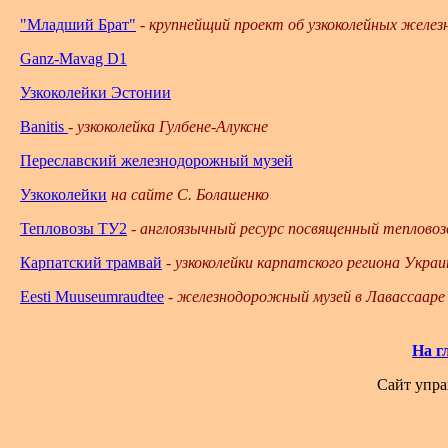
"Младший Брат"
-
крупнейщий проект об узкоколейных желез
Ganz-Mavag D1
Узкоколейки Эстонии
Banitis
-
узкоколейка Гулбене-Алуксне
Переславский железнодорожный музей
Узкоколейки
на сайте С. Болашенко
Тепловозы ТУ2
-
англоязычный ресурс посвященный тепловоз
Карпатский трамвай
-
узкоколейки карпатского региона Укра
Eesti Muuseumraudtee
-
железнодорожный музей в Лавассааре
На г
Сайт упра