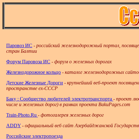
Паровоз ИС
-
российский железнодорожный портал, посвяще
стран Балтии
Форум Паровоза ИС
-
форум о железных дорогах
Железнодорожное кольцо
-
каталог железнодорожных сайто
Детские Железные Дороги
-
крупнейший веб-проект посвяще
пространстве
ex-
СССР
Баку
:
Сообщество любителей электротранспорта
-
проект лю
числе и железных дорог) в рамках проекта
BakuPages.com
Train-Photo.Ru
-
фотогалерея железных дорог
ADDY
-
официальный веб
сайт Азербайджанской Государств
Российские электропоезда